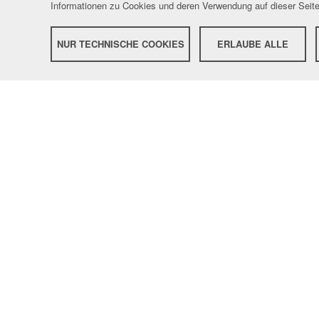
Informationen zu Cookies und deren Verwendung auf dieser Seite
NUR TECHNISCHE COOKIES
ERLAUBE ALLE
ÜBE
Bei
Zwe
Zweirad Wimmer
Schwa
Braunauer Str. 1
Motorcycle
5134
Schwand im Innkreis
Z
Oberösterreich
Österreich
Im
Onli
Telefon:
+43(0)7728 7004
Payp
PowerWea
Funktionsk
vollständi
zum komp