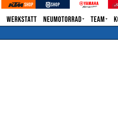
Shop
Shop
n
Werkstatt
Neumotorrad
Team
K
KTM
Unternehme
Husqvarna
Book a testride
Bike Konfigurator