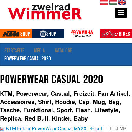
S
de
hu
en
e
Togg
k
t
i
Shop
Shop
E-Bikes
o
n
e
Startseite
Media
Kataloge
n
PowerWear Casual 2020
PowerWear Casual 2020
KTM, Powerwear, Casual, Freizeit, Fan Artikel,
Accessoires, Shirt, Hoodie, Cap, Mug, Bag,
Tasche, Funktional, Sport, Flash, Lifestyle,
Replica, Red Bull, Kinder, Baby
KTM Folder PowerWear Casual MY20 DE.pdf
— 11.4 MB