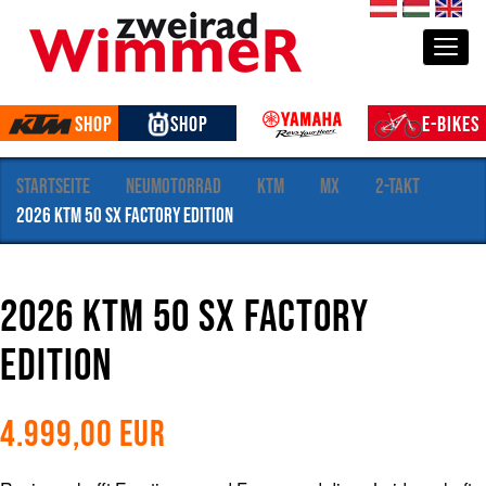
S
de
hu
en
e
Togg
k
t
i
Shop
Shop
E-Bikes
o
n
e
Startseite
Neumotorrad
KTM
MX
2-Takt
n
2026 KTM 50 SX FACTORY EDITION
2026 KTM 50 SX FACTORY
EDITION
4.999,00
EUR