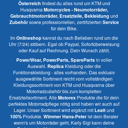
Österreich
findest du alles rund um KTM und
Husqvarna
Motorcycles - Neumotorräder,
Gebrauchtmotorräder, Ersatzteile, Bekleidung
und
Zubehör
sowie professioniellen, zertifizierten
Service
für dein Bike.
Im
Onlineshop
kannst du nach Belieben rund um die
Uhr (7/24) stöbern. Egal ob Paypal, Sofortüberweisung
oder Kauf auf Rechnung. Dein Wunsch zählt.
PowerWear, PowerParts, SpareParts
in voller
Auswahl.
Replica
Kleidung oder die
Funktionskleidung - alles vorhanden. Das exklusiv
ausgewählte Sortiment reicht vom vollständigen
Kleidungssortiment von KTM und Husqvarna über
Motorradzubehör bis zum kompletten
Ersatzteilsortiment. Alle
Motorex
Produkte die für dein
perfektes Motorradpflege nötig sind haben wir auch auf
Lager. Unser Sortiment wird ergänzt mit
Leatt
und
100%
Produkte.
Wimmer Hans-Peter
ist dein Berater
wenn's um Motorräder geht, Karly Sigi kann deine