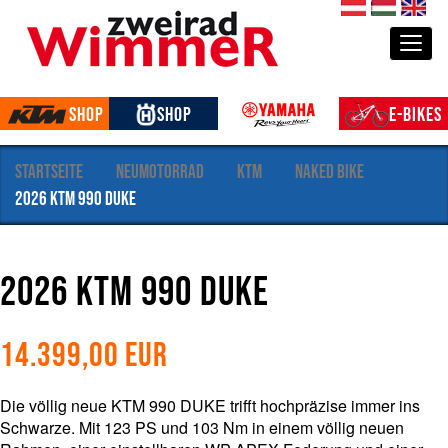
S
de
hu
en
e
Togg
k
t
i
Shop
Shop
E-Bikes
o
n
e
Startseite
Neumotorrad
KTM
Naked Bike
n
2026 KTM 990 Duke
2026 KTM 990 Duke
14.399,00
EUR
Die völlig neue KTM 990 DUKE trifft hochpräzise immer ins
Schwarze. Mit 123 PS und 103 Nm in einem völlig neuen