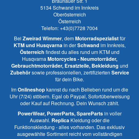
Braunauer Str. 1
5134
Schwand im Innkreis
Oberösterreich
Österreich
Telefon:
+43(0)7728 7004
Bei
Zweirad Wimmer
, dem
Motorradspezialist
für
KTM und
Husqvarna
in der
Schwand
im Innkreis,
Österreich
findest du alles rund um KTM und
Husqvarna
Motorcycles - Neumotorräder,
Gebrauchtmotorräder, Ersatzteile, Bekleidung
und
Zubehör
sowie professioniellen, zertifizierten
Service
für dein Bike.
Im
Onlineshop
kannst du nach Belieben rund um die
Uhr (7/24) stöbern. Egal ob Paypal, Sofortüberweisung
oder Kauf auf Rechnung. Dein Wunsch zählt.
PowerWear, PowerParts, SpareParts
in voller
Auswahl.
Replica
Kleidung oder die
Funktionskleidung - alles vorhanden. Das exklusiv
ausgewählte Sortiment reicht vom vollständigen