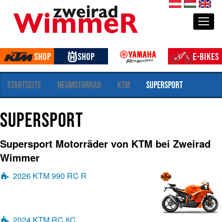
S
de
hu
en
e
Togg
k
t
i
Shop
Shop
E-Bikes
o
n
e
Startseite
Neumotorrad
KTM
Supersport
n
Supersport
Supersport Motorräder von KTM bei Zweirad
Wimmer
2026 KTM 990 RC R
2024 KTM RC 8C