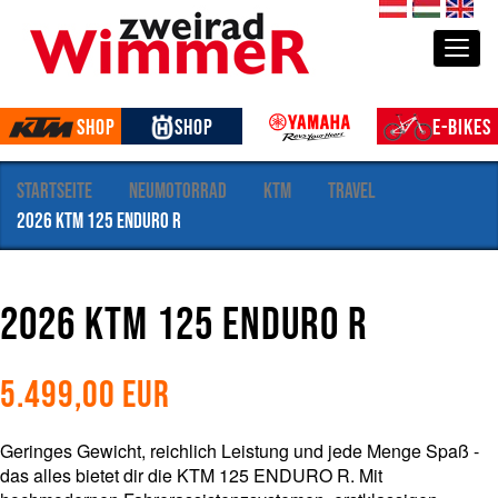
S
de
hu
en
e
Togg
k
t
i
Shop
Shop
E-Bikes
o
n
e
Startseite
Neumotorrad
KTM
Travel
n
2026 KTM 125 Enduro R
2026 KTM 125 Enduro R
5.499,00
EUR
Geringes Gewicht, reichlich Leistung und jede Menge Spaß -
das alles bietet dir die KTM 125 ENDURO R. Mit