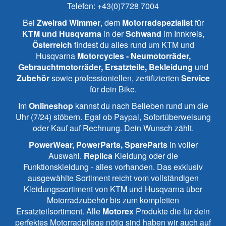
Telefon:
+43(0)7728 7004
Bei
Zweirad Wimmer
, dem
Motorradspezialist
für
KTM und
Husqvarna
in der
Schwand
im Innkreis,
Österreich
findest du alles rund um KTM und
Husqvarna
Motorcycles - Neumotorräder,
Gebrauchtmotorräder, Ersatzteile, Bekleidung
und
Zubehör
sowie professioniellen, zertifizierten
Service
für dein Bike.
Im
Onlineshop
kannst du nach Belieben rund um die
Uhr (7/24) stöbern. Egal ob Paypal, Sofortüberweisung
oder Kauf auf Rechnung. Dein Wunsch zählt.
PowerWear, PowerParts, SpareParts
in voller
Auswahl.
Replica
Kleidung oder die
Funktionskleidung - alles vorhanden. Das exklusiv
ausgewählte Sortiment reicht vom vollständigen
Kleidungssortiment von KTM und Husqvarna über
Motorradzubehör bis zum kompletten
Ersatzteilsortiment. Alle
Motorex
Produkte die für dein
perfektes Motorradpflege nötig sind haben wir auch auf