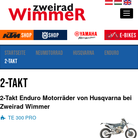
S
de
hu
en
e
Togg
k
t
i
Shop
Shop
E-Bikes
o
n
e
Startseite
Neumotorrad
Husqvarna
Enduro
n
2-Takt
2-Takt
2-Takt Enduro Motorräder von Husqvarna bei
Zweirad Wimmer
TE 300 PRO