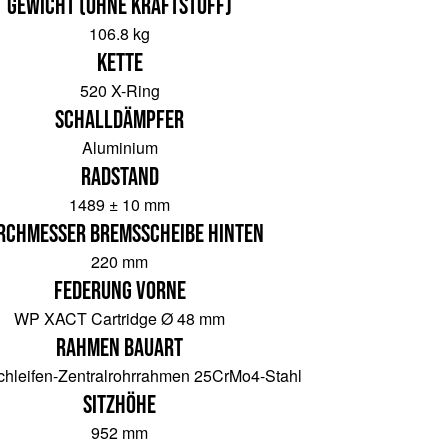
Gewicht (ohne Kraftstoff)
106.8 kg
Kette
520 X-Ring
Schalldämpfer
Aluminium
Radstand
1489 ± 10 mm
rchmesser Bremsscheibe hinten
220 mm
Federung vorne
WP XACT Cartridge Ø 48 mm
Rahmen Bauart
hleifen-Zentralrohrrahmen 25CrMo4-Stahl
Sitzhöhe
952 mm