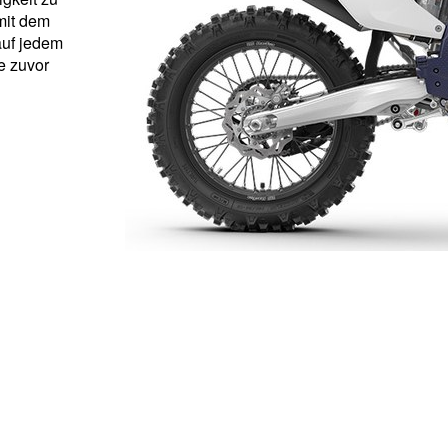
mit dem
auf jedem
e zuvor