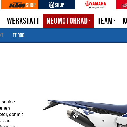
Shop
Shop
n
Werkstatt
Neumotorrad
Team
K
KTM
Unternehme
kt
TE 300
Husqvarna
Book a testride
Bike Konfigurator
Maschine
einen
or, der mit
st das
igkeit zu