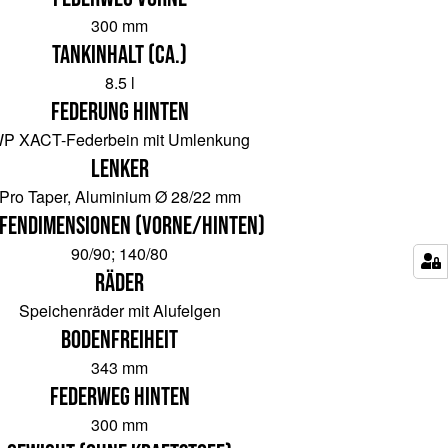
300 mm
Tankinhalt (ca.)
8.5 l
Federung hinten
P XACT-Federbein mit Umlenkung
Lenker
Pro Taper, Aluminium Ø 28/22 mm
ifendimensionen (vorne/hinten)
90/90; 140/80
Räder
Speichenräder mit Alufelgen
Bodenfreiheit
343 mm
Federweg hinten
300 mm