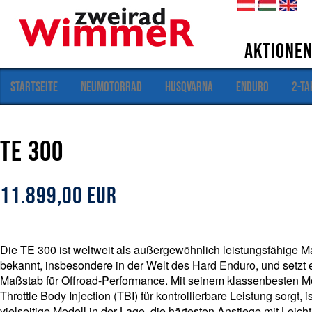
de
hu
en
S
Aktione
e
k
S
t
Startseite
Neumotorrad
Husqvarna
Enduro
2-Ta
i
i
e
o
s
n
i
TE 300
e
n
d
n
h
i
11.899,00
EUR
e
r
Die TE 300 ist weltweit als außergewöhnlich leistungsfähige 
bekannt, insbesondere in der Welt des Hard Enduro, und setzt 
Maßstab für Offroad-Performance. Mit seinem klassenbesten Mot
Throttle Body Injection (TBI) für kontrollierbare Leistung sorgt, i
vielseitige Modell in der Lage, die härtesten Anstiege mit Leicht