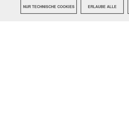
NUR TECHNISCHE COOKIES
ERLAUBE ALLE
ÜBE
Bei
Zwe
Zweirad Wimmer
Schwa
Braunauer Str. 1
Motorcycle
5134
Schwand im Innkreis
Z
Oberösterreich
Österreich
Im
Onli
Telefon:
+43(0)7728 7004
Payp
PowerWea
Funktionsk
vollständi
zum komp
Motorradpf
Leatt
und