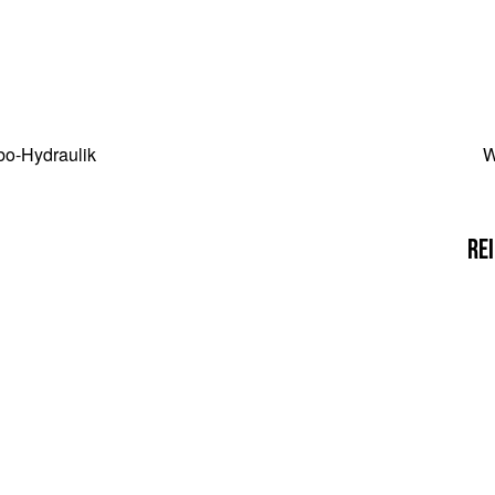
o-Hydraulik
W
Re