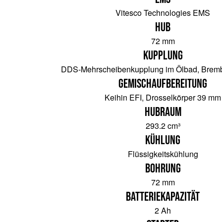
Vitesco Technologies EMS
Hub
72 mm
Kupplung
DDS-Mehrscheibenkupplung im Ölbad, Bremb
Gemischaufbereitung
Keihin EFI, Drosselkörper 39 mm
Hubraum
293.2 cm³
Kühlung
Flüssigkeitskühlung
Bohrung
72 mm
Batteriekapazität
2 Ah